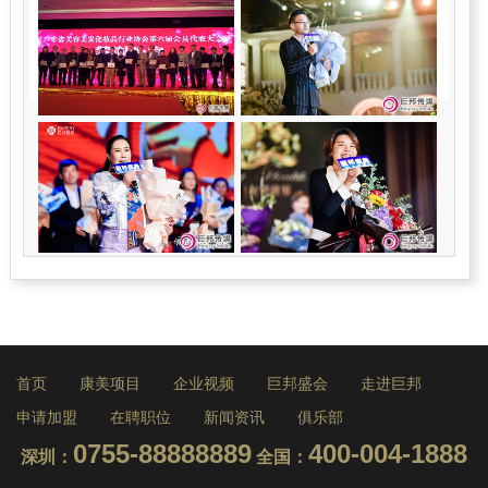
首页
康美项目
企业视频
巨邦盛会
走进巨邦
申请加盟
在聘职位
新闻资讯
俱乐部
0755-88888889
400-004-1888
深圳：
全国：