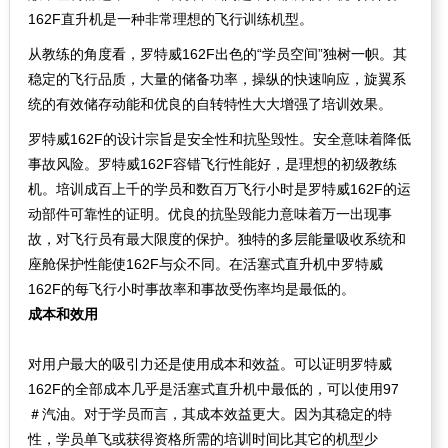
162F直升机是一种非常理想的飞行训练机型。
从教练的角度看，罗特威162F出色的“学员空间”独树一帜。其
稳定的飞行品质，大量的储备功率，操纵的快速响应，旋翼系
统的有效储存动能和优良的自转特性大大增强了培训效果。
罗特威162F的设计宗旨是安全性和抗坠毁性。安全意味着降低
事故风险。罗特威162F容错飞行性能好，是理想的初级教练
机。培训成百上千的学员和数百万飞行小时是罗特威162F的运
动部件可靠性的证明。优良的抗坠毁能力意味着万一出现事
故，对飞行员有最大限度的保护。独特的多层能量吸收系统和
座舱保护性能使162F与众不同。在活塞式直升机中罗特威
162F的每飞行小时事故率和事故受伤率均是最低的。
成本和效用
对用户最大的吸引力还是使用成本和效益。可以证明罗特威
162F的全部成本几乎是活塞式直升机中最低的，可以使用97
＃汽油。对于学员而言，其成本效益更大。因为其稳定的特
性，学员单飞或获得资格所需的培训时间比其它的机型少