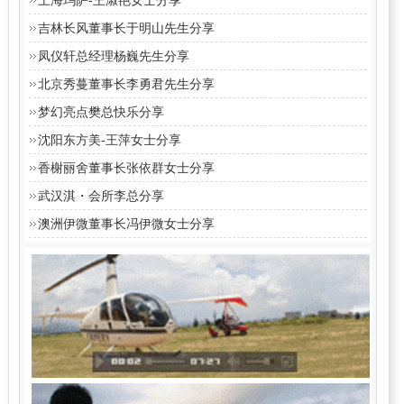
吉林长风董事长于明山先生分享
凤仪轩总经理杨巍先生分享
北京秀蔓董事长李勇君先生分享
梦幻亮点樊总快乐分享
沈阳东方美-王萍女士分享
香榭丽舍董事长张依群女士分享
武汉淇・会所李总分享
澳洲伊微董事长冯伊微女士分享