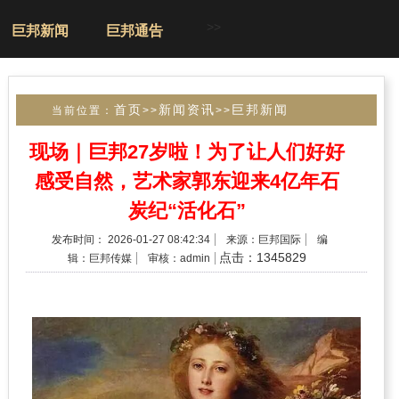
>>
巨邦新闻
巨邦通告
首页
新闻资讯
巨邦新闻
当前位置：
>>
>>
现场｜巨邦27岁啦！为了让人们好好
感受自然，艺术家郭东迎来4亿年石
炭纪“活化石”
发布时间： 2026-01-27 08:42:34
来源：巨邦国际
编
点击：1345829
辑：巨邦传媒
审核：admin