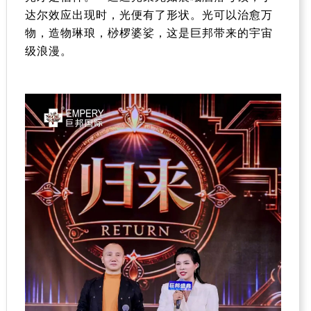
达尔效应出现时，光便有了形状。光可以治愈万
物，造物琳琅，
桫椤
婆娑，这是巨邦带来的宇宙
级浪漫。