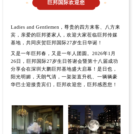
巨邦国际欢迎您
Ladies and Gentlemen
，尊贵的四方来客、八方来
宾，亲爱的巨邦婆家人，欢迎大家莅临巨邦传媒
基地，共同庆贺
巨邦国际
27
岁生日华诞！
又是一年巨邦春，又是一年人团圆。
2026
年
1
月
26
日，巨邦国际
27
岁生日答谢会暨第十八届成功
分享会在深圳大鹏巨邦基地盛大启幕！是日也，
阳光明媚，天朗气清，一架架直升机、一辆辆豪
华巴士迎接贵宾们，巨邦欢迎您，巨邦感恩您！