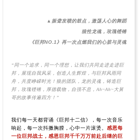
▲振聋发聩的鼓点，激荡人心的舞蹈
狼性龙魂，玫瑰铿锵
《巨邦
NO.1
》再一次点燃我们的心脏与灵魂
“同一个追求，同一个理想，让我们共同走进走进巨
邦，展现自我风采，创造人生辉煌，与巨邦风雨同
舟，共度峥嵘时光！狼的团队，龙的灵魂，铸造巨
邦，玫瑰铿锵，厚德载物，自强不息，
Ah~Ah~
大舅
哥的故事传遍四方！”
我们每一天都背诵《巨邦十二信》，每一次音乐
响起，每一次抖擞胸膛，心中一片滚烫。
感恩每
一位巨邦战士，感恩巨邦千千万万前赴后继的巨