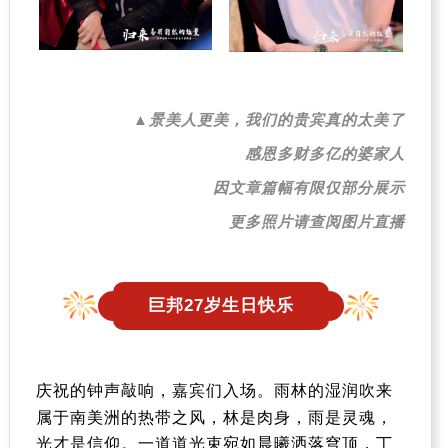
▲景美人更美，我们的贵宾真的太美了
感恩多财多亿的婆家人
因文章篇幅有限仅部分展示
更多照片请查阅图片直播
巨邦27岁生日快乐
庆祝的钟声敲响，嘉宾们入场
。
雨林的湿润吹来
属于南美洲的热带之风，林是肉身，雨是灵魂，
光才是信仰。一道道光束宛如晨曦洒落穹顶，丁