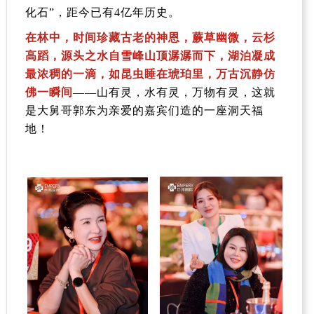
化石”，距今已有
4
亿年历史。
在林中，时间珍藏古老的神恩，蕨草幽微，云杉
高蹈，源头之水自雪峰山顶潺潺而下，湖泊凝成
最浓稠的一滴，如昆虫睡在琥珀里，万古沉静仿
佛一瞬间
——山有灵，水有灵，万物有灵，这就
是大舅哥郭东为亲爱的嘉宾们造的一座洞天福
地！