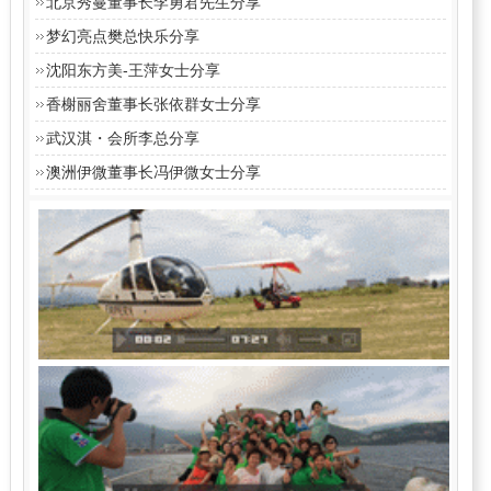
北京秀蔓董事长李勇君先生分享
梦幻亮点樊总快乐分享
沈阳东方美-王萍女士分享
香榭丽舍董事长张依群女士分享
武汉淇・会所李总分享
澳洲伊微董事长冯伊微女士分享