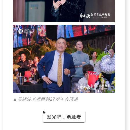
▲吴晓波老师巨邦27岁年会演讲
发光吧，勇敢者