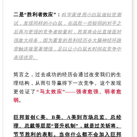
二是“胜利者效应”：
科学家使用小白鼠做钻管测
试，发现同样的小白鼠，在战胜一些较弱的对手之
后再与更强的竞争者较量时，胜算将会比直接面对
强敌大得多，因为重复的胜利经历令大脑神经环路
突触连接显著增强，足以让小白鼠长时间在竞争中
表现优异。
简言之，过去成功的经历会通过改变我们的生
理结构，从而引导赢得下一次竞争。这个发现
更佐证了
“马太效应”——强者愈强、弱者愈
弱。
巨邦首创C美、B美、A美到市场总监、总经
理、总裁等层层“晋升机制”，就是过关斩将、
节节胜利的表彰。当你什么都不会加入巨邦