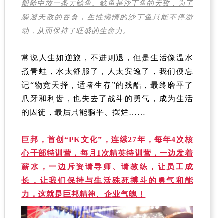
船舱中放一条大鲶鱼。鲶鱼是沙丁鱼的天敌，为了
躲避天敌的吞食，生性懒惰的沙丁鱼只能不停游
动，从而保持了旺盛的生命力。
常说人生如逆旅，不进则退，但是生活像温水
煮青蛙，水太舒服了，人太安逸了，我们便忘
记“物竞天择，适者生存”的残酷，最终磨平了
爪牙和利齿，也失去了战斗的勇气，成为生活
的囚徒，最后只能躺平、摆烂……
巨邦，首创“PK文化”，连续27年，每年4次核
心干部特训营，每月1次精英特训营，一边发着
薪水，一边斥资请导师、请教练，让员工成
长，让我们保持与生活殊死搏斗的勇气和能
力，这就是巨邦精神、企业气魄！