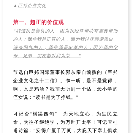
▲巨邦企业文化
第一、超正的价值观
“我信我是善良的人，因为我经常帮助有需要帮助
的人；我信我是正直的人，因为我讨厌颠倒黑白、
满身邪气的人；我信我是忠孝的人，因为我的父
母、兄弟、朋友都以我为荣……”
节选自巨邦国际董事长郭东亲自编撰的《巨邦
企业文化之十二信》。乍一听，是不是觉得，
啊，又是鸡汤？我前天听到一个话，念小学的
侄女说：“读书是为了挣钱。”
可记否“横渠四句”：为天地立心，为生民立
命，为往圣继绝学，为万世开太平！可记否杜
甫诗篇：“安得广厦千万间，大庇天下寒士俱欢