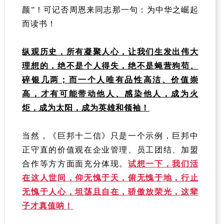
颜”！可记否周恩来同志那一句：为中华之崛起
而读书！
纵观历史，所有凝聚人心，让我们生发出伟大
理想的，绝不是个人得失，绝不是蝇营狗苟、
碎银几两；而一个人唯有品性高洁、价值崇
高，才有可能带动他人、感染他人，成为火
炬，成为太阳，成为英雄和领袖！
当然，《巨邦十二信》只是一个示例，巨邦中
正守直的价值观在企业管理、员工团结、加盟
合作等方方面面充分体现。
试想一下，我们活
在这人世间，仰无愧于天，俯无愧于地，行止
无愧于人心，坦荡且自在，骄傲放荣
光
，这辈
子才真值呐！