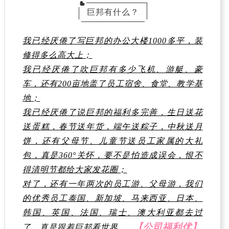
巨邦有什么？
我已经厌倦了写巨邦的办公大楼1000多平，装
修得多么高大上；
我已经厌倦了吹巨邦有多少飞机、游艇、豪
车，还有200亩地盖了员工宿舍、食堂、教学基
地；
我已经厌倦了说巨邦的福利多完善，生日送花
送蛋糕，春节送年货，端午送粽子，中秋送月
饼，还有父母节、儿童节送员工家属的大礼
包，真是360°关怀，要不是怕造成误会，恨不
得清明节都给大家发花圈；
对了，还有一年两次的员工游、父母游，我们
的优秀员工泰国、新加坡、马来西亚、日本、
韩国、英国、法国、瑞士、澳大利亚都去过
【公司福利优
】
了，真是跟着巨邦看世界……