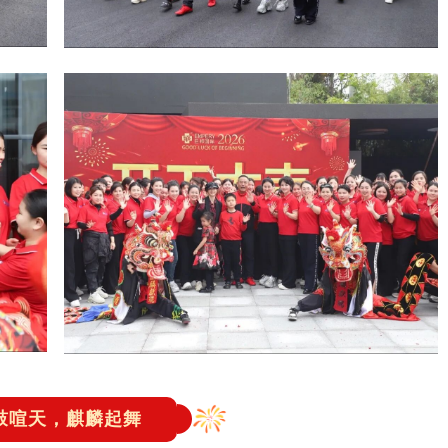
鼓喧天，麒麟起舞