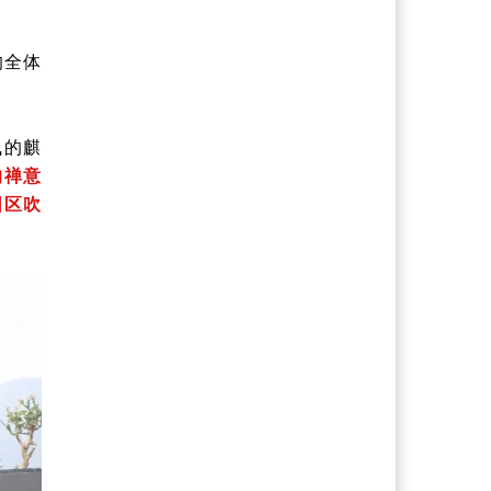
的全体
飞的麒
的禅意
园区吹