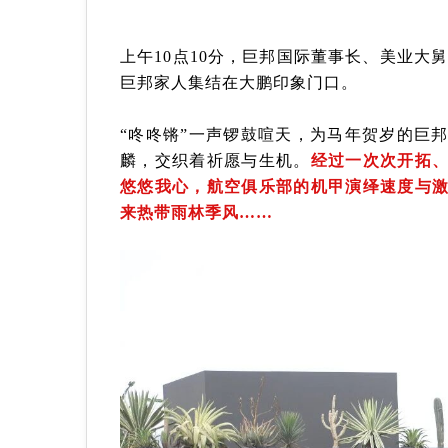
上午10点10分，巨邦国际董事长、美业大
巨邦家人集结在大鹏印象门口。
“咚咚锵”一声锣鼓喧天，为马年贺岁的巨
麟，交织着祈愿与生机。
经过一次次开拓
悠悠我心，航空俱乐部的机甲演绎速度与
来热带雨林季风……