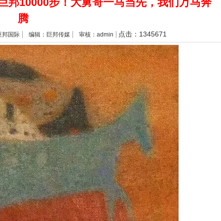
邦10000步！大舅哥一马当先，我们万马奔
腾
点击：1345671
巨邦国际
编辑：巨邦传媒
审核：admin