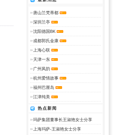
唐山兰梵蒂都
深圳兰亭
沈阳德国BK
成都郭氏金康
上海心联
天津一东
广州凤韵
杭州爱情故事
福州巴厘岛
江津纯美
热点新闻
玛萨集团董事长王淑艳女士分享
上海玛萨-王淑艳女士分享