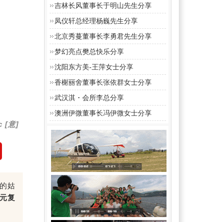
吉林长风董事长于明山先生分享
凤仪轩总经理杨巍先生分享
北京秀蔓董事长李勇君先生分享
梦幻亮点樊总快乐分享
沈阳东方美-王萍女士分享
香榭丽舍董事长张依群女士分享
武汉淇・会所李总分享
澳洲伊微董事长冯伊微女士分享
c [意]
的姑
元复