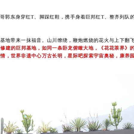
舅哥郭东身穿红T、脚踩红鞋，携手身着巨邦红T、整齐列队
邦基地带来一抹福音。山川缭绕，鞭炮燃烧的花火与上下翻
、修建的巨邦基地，如同一条卧龙俯瞰大地，《花花茶界》
激情，世界非遗中心万古长明，星际吧探索宇宙奥秘，康养