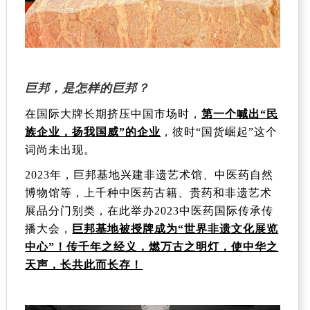
巨邦，是怎样的巨邦？
在国际大牌长期挤压中国市场时，
第一个喊出“民
族企业，扬我国威”的企业
，彼时“国货崛起”这个
词尚未出现。
2023
年，巨邦基地兴建非遗艺术馆、中医药自然
博物馆等，上千种中医药古籍、贵药和非遗艺术
展品分门别类，在此举办
2023
中医药国际传承传
播大会，
巨邦基地被授牌成为“世界非遗文化展览
中心”！传千年之经义，燃万古之明灯，使中华之
天声，长共此而长存！