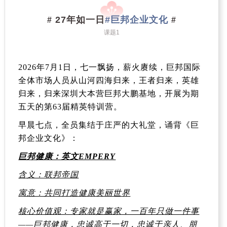
27年如一日
#巨邦企业文化
#
#
课题1
2026
年
7
月
1
日，七一飘扬，薪火赓续，
巨邦国际
全体市场人员从山河四海归来，王者归来，英雄
归来，归来深圳大本营巨邦大鹏基地，开展为期
五天的第
63
届精英特训营。
早晨七点，全员集结于庄严的大礼堂，诵背《巨
邦企业文化》：
巨邦健康：英文
EMPERY
含义：联邦帝国
寓意：共同打造健康美丽世界
核心价值观：专家就是赢家，一百年只做一件事
——巨邦健康，忠诚高于一切，忠诚于亲人、朋