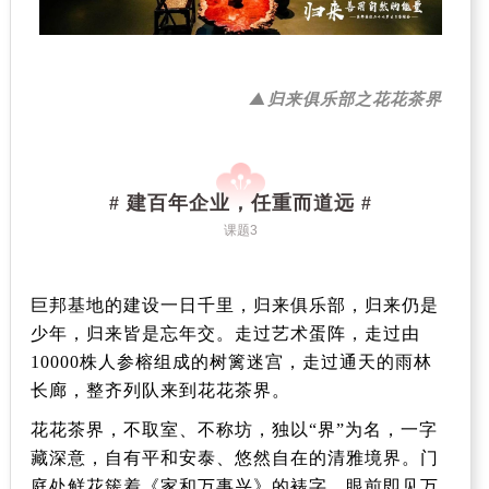
▲归来俱乐部之花花茶界
建百年企业，任重而道远
#
#
课题3
巨邦基地的建设一日千里，归来俱乐部，归来仍是
少年，归来皆是忘年交。走过艺术蛋阵，走过由
10000
株人参榕组成的树篱迷宫，走过通天的雨林
长廊，整齐列队来到花花茶界。
花花茶界，不取室、不称坊，独以
“
界
”
为名，一字
藏深意，自有平和安泰、悠然自在的清雅境界。门
庭处鲜花簇着
《家和万事兴》
的裱字，眼前即见万