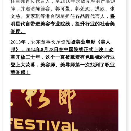
任巨邦首位代言人，至
2010
年形成完整的产品矩
阵，并邀请
陈德容、郭可盈、郭羡妮、洪欣、张
文慈、麦家琪等港台明星担任各品牌代言人，
将
明星代言带进美容专业院线，提升行业的社会美
誉度。
2013
年，郭东董事长斥资
拍摄美业电影《美人
邦》，
2014
年
8
月
28
日在中国院线正式上映！改
革开放三十年，这个一直被戴着有色眼镜的行业
登上大荧幕，美容师、美导师第一次找到了职业
荣誉感！