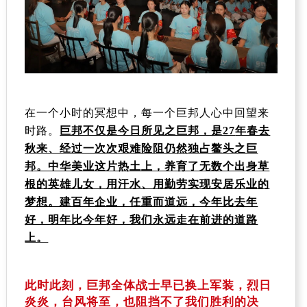
在一个小时的冥想中，每一个巨邦人心中回望来
时路。
巨邦不仅是今日所见之巨邦，是
27
年春去
秋来、经过一次次艰难险阻仍然独占鳌头之巨
邦。中华美业这片热土上，养育了无数个出身草
根的英雄儿女，用汗水、用勤劳实现安居乐业的
梦想。建百年企业，任重而道远，今年比去年
好，明年比今年好，我们永远走在前进的道路
上。
此时此刻，巨邦全体战士早已换上军装，烈日
炎炎，台风将至，也阻挡不了我们胜利的决