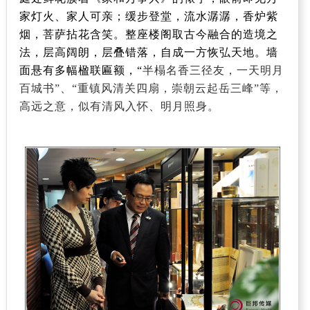
家灯火、家人可亲；缓步登堂，流水潺潺，香炉紫
烟，菩萨拈花含笑。整座楼阁取古今融合的造境之
法，层高阔朗，层叠错落，自成一方恢弘天地。墙
面悬有多幅楹联匾额，“
半榻名香三径友，一天明月
百城书”、“重镇风清关四扇，崇朝云起岳三峰”等，
高远之意，似有清风入怀、明月照身。