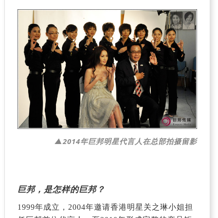
▲2014年巨邦明星代言人在总部拍摄留影
巨邦，是怎样的巨邦？
1999
年成立，
2004
年邀请香港明星关之琳小姐担