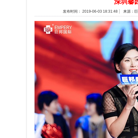
深圳馨
发布时间： 2019-06-03 18:31:48
来源：巨