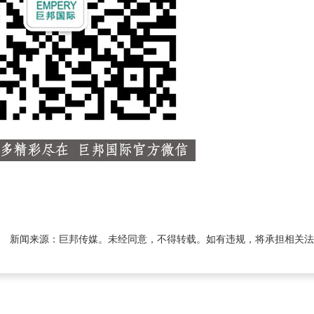
新闻来源：巨邦传媒。未经同意，不得转载。如有违规，将承担相关法