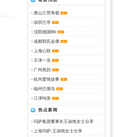
唐山兰梵蒂都
深圳兰亭
沈阳德国BK
成都郭氏金康
上海心联
天津一东
广州凤韵
杭州爱情故事
福州巴厘岛
江津纯美
热点新闻
玛萨集团董事长王淑艳女士分享
上海玛萨-王淑艳女士分享