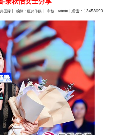
园-余秋怡女士分享
点击：13458090
邦国际
编辑：巨邦传媒
审核：admin