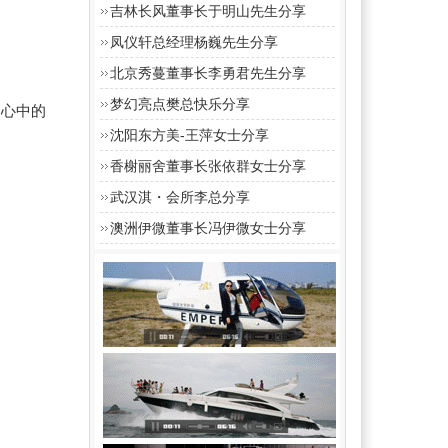
吉林长风董事长于明山先生分享
凤仪轩总经理杨巍先生分享
北京秀蔓董事长李勇君先生分享
梦幻亮点樊总快乐分享
个心中的
沈阳东方美-王萍女士分享
香榭丽舍董事长张依群女士分享
武汉淇・会所李总分享
澳洲伊微董事长冯伊微女士分享