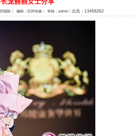
事长宠丽丽女士分享
点击：13458262
邦国际
编辑：巨邦传媒
审核：admin