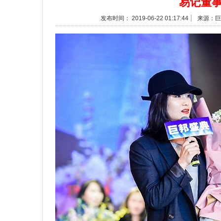
易记董
发布时间： 2019-06-22 01:17:44
来源：巨