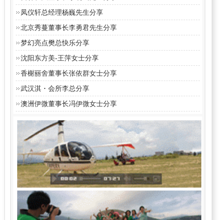
凤仪轩总经理杨巍先生分享
北京秀蔓董事长李勇君先生分享
梦幻亮点樊总快乐分享
沈阳东方美-王萍女士分享
香榭丽舍董事长张依群女士分享
武汉淇・会所李总分享
澳洲伊微董事长冯伊微女士分享