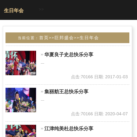
>>
生日年会
首页
巨邦盛会
生日年会
当前位置：
>>
>>
华夏良子史总快乐分享
...
点击:70166 日期: 2017-01-03
集丽舫王总快乐分享
...
点击:70166 日期: 2020-04-07
江津纯美杜总快乐分享
...