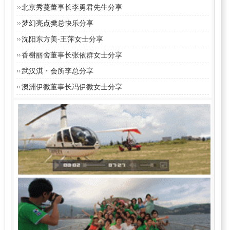
北京秀蔓董事长李勇君先生分享
梦幻亮点樊总快乐分享
沈阳东方美-王萍女士分享
香榭丽舍董事长张依群女士分享
武汉淇・会所李总分享
澳洲伊微董事长冯伊微女士分享